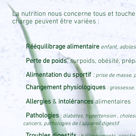
La nutrition nous concerne tous et touche 
charge peuvent être variées :
Rééquilibrage alimentaire
enfant, adole
Perte de poids
, surpoids, obésité, prép
Alimentation du sportif
:
prise de masse, 
Changement physiologiques
: grossesse
Allergies
&
intolérances
alimentaires
Pathologies
: diabètes, hypertension ,
cancers, pathologies de l'appareil digestif
Troubles digestifs