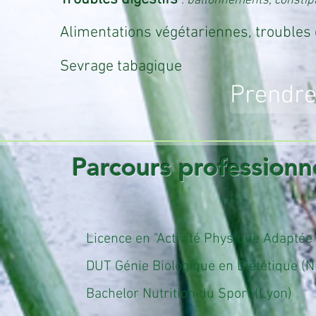
: ballonnements, constip
Alimentations végétariennes
, troubl
S
evrage tabagique
Prendre
Parcours professionn
Licence en "Activité Physique Adaptée 
DUT Génie Biologique en Diététique (Ni
Bachelor Nutrition du Sport (Lyon)